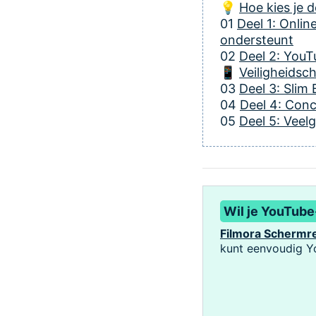
💡
Hoe kies je 
01
Deel 1: Onli
ondersteunt
02
Deel 2: YouT
📱
Veiligheidsc
03
Deel 3: Sli
04
Deel 4: Conc
05
Deel 5: Veel
Wil je YouTube
Filmora Schermr
kunt eenvoudig Y