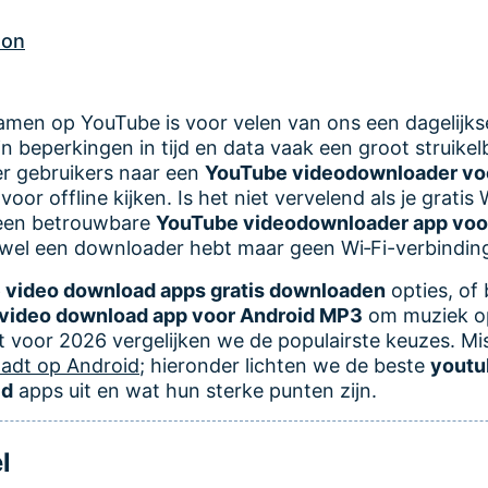
son
eamen op YouTube is voor velen van ons een dagelij
n beperkingen in tijd en data vaak een groot struike
r gebruikers naar een
YouTube videodownloader vo
voor offline kijken. Is het niet vervelend als je gratis 
een betrouwbare
YouTube videodownloader app voo
t wel een downloader hebt maar geen Wi‑Fi-verbindi
 video download apps gratis downloaden
opties, of
video download app voor Android MP3
om muziek op
st voor 2026 vergelijken we de populairste keuzes. Mi
adt op Android
; hieronder lichten we de beste
youtu
id
apps uit en wat hun sterke punten zijn.
l