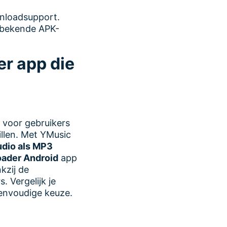
wnloadsupport.
nbekende APK-
r app die
voor gebruikers
llen. Met YMusic
dio als MP3
ader Android
app
kzij de
. Vergelijk je
envoudige keuze.