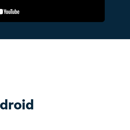
Glitch-effecten
oor ouderlijk toezicht.
Lees meer >
oplossingen >
3D-teksten
ucten bekijken
2,3 M+ creatieve middelen
>
droid