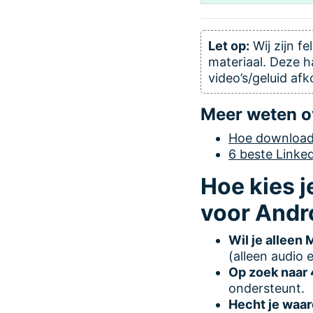
Let op:
Wij zijn f
materiaal. Deze h
video’s/geluid afk
Meer weten o
Hoe download 
6 beste Linke
Hoe kies 
voor Andr
Wil je alleen
(alleen audio e
Op zoek naar
ondersteunt.
Hecht je waar