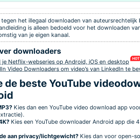
el tegen het illegaal downloaden van auteursrechtelij
andleiding is alleen bedoeld voor het downloaden v
omstig van je eigen kanaal.
ver downloaders
je Netflix-webseries op Android, iOS en desktop
dIn Video Downloaders om video’s van LinkedIn te b
je de beste YouTube videodo
oid
 MP3?
Kies dan een YouTube video download app voo
xtractie).
 4K?
Kies een YouTube downloader Android app die 
de aan privacy/lichtgewicht?
Kies dan voor open-so