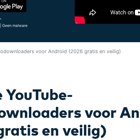
Alle producten bekijken
Alle producten bekijken
sentaties.
App v
ers
Vind alle video-
Bekijk alle functies >
>
Alle prod
 | Geen malware
odownloaders voor Android (2026 gratis en veilig)
e YouTube-
ownloaders voor An
ratis en veilig)