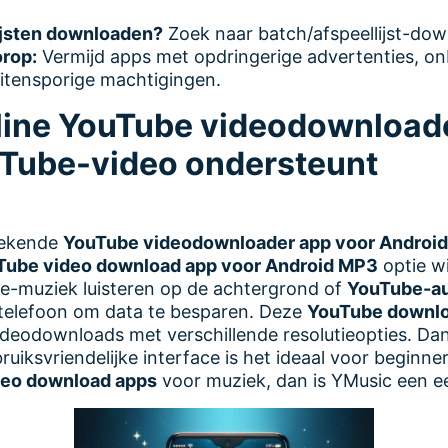
ijsten downloaden?
Zoek naar batch/afspeellijst-do
orop:
Vermijd apps met opdringerige advertenties, o
itensporige machtigingen.
nline YouTube videodownloade
uTube-video ondersteunt
stekende
YouTube videodownloader app voor Android
Tube video download app voor Android MP3
optie wi
e-muziek luisteren op de achtergrond of
YouTube-au
 telefoon om data te besparen. Deze
YouTube downlo
deodownloads met verschillende resolutieopties. Dan
ruiksvriendelijke interface is het ideaal voor beginners
deo download apps
voor muziek, dan is YMusic een e