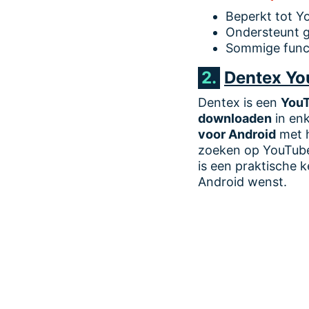
Beperkt tot Y
Ondersteunt 
Sommige funct
2.
Dentex Yo
Dentex is een
YouT
downloaden
in enk
voor Android
met h
zoeken op YouTube
is een praktische 
Android wenst.