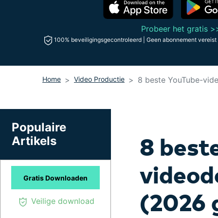
Maker van AI-videopre
Freelancers
Influenc
Video-editor voor iPad
Probeer het gratis >
Alle producten bekijken
100% beveiligingsgecontroleerd | Geen abonnement vereist
Home
Video Productie
8 beste YouTube-vide
Populaire
8 best
Artikels
videod
Gratis Downloaden
(2026 g
Veilige download