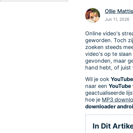
Ollie Matti
Jun 11, 2026
Online video's str
geworden. Toch zij
zoeken steeds mee
video's op te slaan 
gevonden, maar g
hand hebt, of juis
Wil je ook
YouTube
naar een
YouTube 
geactualiseerde lij
hoe je
MP3 downlo
downloader andro
In Dit Artike