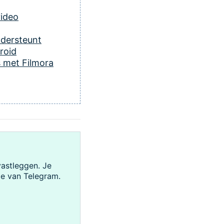
video
ndersteunt
roid
 met Filmora
astleggen. Je
e van Telegram.