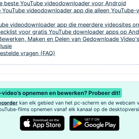
de beste YouTube videodownloader voor Android
ne YouTube videodownloader app die alleen YouTube-
ube videodownloader app die meerdere videosites o
hecklist voor gratis YouTube downloader apps op And
m Bewerken, Maken en Delen van Gedownloade Video's
lusie
gestelde vragen (FAQ)
-video’s opnemen en bewerken? Probeer dit!
ecorder
kan elk gebied van het pc-scherm en de webcam v
ouTube-films opnemen vanaf elk kanaal op de desktopversi