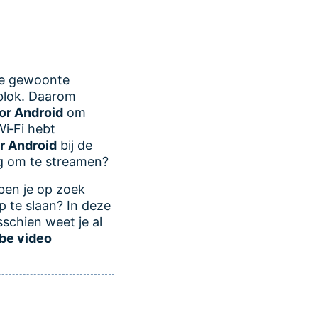
kse gewoonte
lblok. Daarom
or Android
om
Wi‑Fi hebt
r Android
bij de
ng om te streamen?
 ben je op zoek
 te slaan? In deze
sschien weet je al
be video