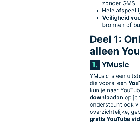
zonder GMS.
Hele afspeell
Veiligheid vo
bronnen of bu
Deel 1: O
alleen Yo
1.
YMusic
YMusic is een uit
die vooral een
You
kun je naar YouTub
downloaden
op je
ondersteunt ook vi
overzichtelijke, geb
gratis YouTube vi