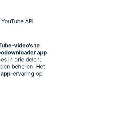
e YouTube API.
ube-video’s te
eodownloader app
s in drie delen:
nden beheren. Het
 app
-ervaring op