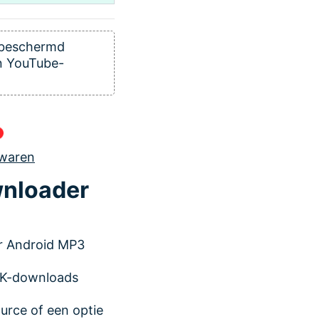
k beschermd
an YouTube-
ewaren
wnloader
r Android MP3
4K-downloads
urce of een optie