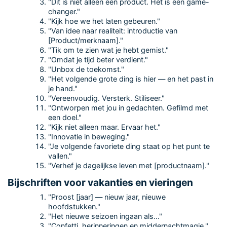
"Dit is niet alleen een product. Het is een game-
changer."
"Kijk hoe we het laten gebeuren."
"Van idee naar realiteit: introductie van
[Product/merknaam]."
"Tik om te zien wat je hebt gemist."
"Omdat je tijd beter verdient."
"Unbox de toekomst."
"Het volgende grote ding is hier — en het past in
je hand."
"Vereenvoudig. Versterk. Stiliseer."
"Ontworpen met jou in gedachten. Gefilmd met
een doel."
"Kijk niet alleen maar. Ervaar het."
"Innovatie in beweging."
"Je volgende favoriete ding staat op het punt te
vallen."
"Verhef je dagelijkse leven met [productnaam]."
Bijschriften voor vakanties en vieringen
"Proost [jaar] — nieuw jaar, nieuwe
hoofdstukken."
"Het nieuwe seizoen ingaan als..."
"Confetti, herinneringen en middernachtmagie."