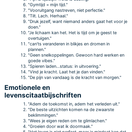
"Gymtijd = mijn tijd."
"Vooruitgang nastreven, niet perfectie."
"Tilt. Lach. Herhaal."
"Druk jezelf, want niemand anders gaat het voor je
doen."
"Je lichaam kan het. Het is tijd om je geest te
overtuigen."
"can'ts veranderen in blikjes en dromen in
plannen."
"Geen snelkoppelingen. Gewoon hard werken en
goede vibes."
"Spieren laden…status: in uitvoering."
"Vind je kracht. Laat het je dan vinden."
"De pijn van vandaag is de kracht van morgen."
Emotionele en
levenscitaatbijschriften
"Adem de toekomst in, adem het verleden uit."
"De beste uitzichten komen na de zwaarste
beklimmingen."
"Wees je eigen reden om te glimlachen."
"Groeien door wat ik doormaak."
"Het leven is niet perfect, maar je mindset kan dat