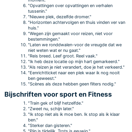
"Opvattingen over opvattingen en verhalen
tussenin."
"Nieuwe plek, dezelfde dromer."
"Horizonten achtervolgen en thuis vinden ver van
huis."
"Wegen zijn gemaakt voor reizen, niet voor
bestemmingen."
"Laten we ronddwalen-voor de vreugde dat we
niet weten wat er nu gaat."
"Reis breed. Leef groot. Reel vaak."
"Ik heb deze locatie op mijn hart gemarkeerd."
"Als reizen je niet verandert, doe je het verkeerd."
"Eenrichtticket naar een plek waar ik nog nooit
ben geweest."
"Scènes als deze hebben geen filters nodig."
Bijschriften voor sport en Fitness
"Train gek of blijf hetzelfde."
"Zweet nu, schijn later."
"Ik stop niet als ik moe ben. Ik stop als ik klaar
ben."
"Sterker dan gisteren."
"Pijn is tijdelijk. Trots is eeuwig."