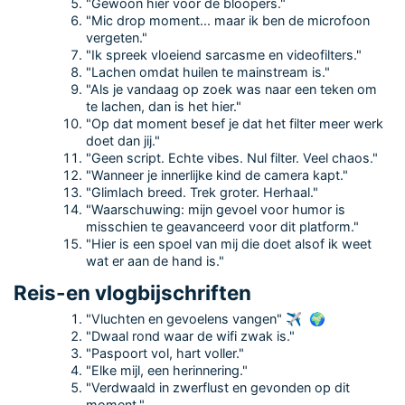
"Gewoon hier voor de bloopers."
"Mic drop moment... maar ik ben de microfoon
vergeten."
"Ik spreek vloeiend sarcasme en videofilters."
"Lachen omdat huilen te mainstream is."
"Als je vandaag op zoek was naar een teken om
te lachen, dan is het hier."
"Op dat moment besef je dat het filter meer werk
doet dan jij."
"Geen script. Echte vibes. Nul filter. Veel chaos."
"Wanneer je innerlijke kind de camera kapt."
"Glimlach breed. Trek groter. Herhaal."
"Waarschuwing: mijn gevoel voor humor is
misschien te geavanceerd voor dit platform."
"Hier is een spoel van mij die doet alsof ik weet
wat er aan de hand is."
Reis-en vlogbijschriften
"Vluchten en gevoelens vangen" ✈ ️ 🌍
"Dwaal rond waar de wifi zwak is."
"Paspoort vol, hart voller."
"Elke mijl, een herinnering."
"Verdwaald in zwerflust en gevonden op dit
moment."