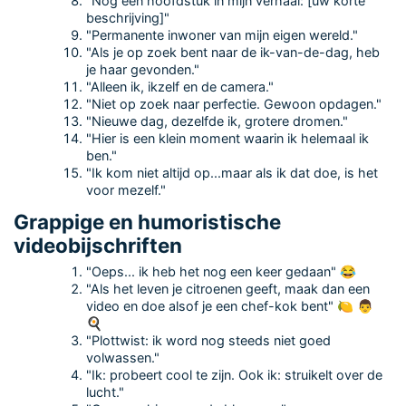
"Nog een hoofdstuk in mijn verhaal: [uw korte
beschrijving]"
"Permanente inwoner van mijn eigen wereld."
"Als je op zoek bent naar de ik-van-de-dag, heb
je haar gevonden."
"Alleen ik, ikzelf en de camera."
"Niet op zoek naar perfectie. Gewoon opdagen."
"Nieuwe dag, dezelfde ik, grotere dromen."
"Hier is een klein moment waarin ik helemaal ik
ben."
"Ik kom niet altijd op...maar als ik dat doe, is het
voor mezelf."
Grappige en humoristische
videobijschriften
"Oeps... ik heb het nog een keer gedaan" 😂
"Als het leven je citroenen geeft, maak dan een
video en doe alsof je een chef-kok bent" 🍋 👨
🍳
"Plottwist: ik word nog steeds niet goed
volwassen."
"Ik: probeert cool te zijn. Ook ik: struikelt over de
lucht."