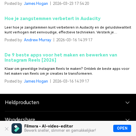
hoe je Filmora (beste alternatief) gebruikt voor professionele chroma key-
Posted by
James Hogan
|
2026-03-23 17:54:20
effecten!
Hoe je zangstemmen verbetert in Audacity
Leer hoe je zangstemmen kunt verbeteren in Audacity en de geluidskwaliteit
kunt verhogen met eenvoudige, effectieve technieken. Versterk je
stemopnames en maak ze professioneel.
Posted by
Andrew Murray
|
2026-03-16 14:39:17
De 9 beste apps voor het maken en bewerken van
Instagram Reels [2026]
Klaar om geweldige Instagram Reels te maken? Ontdek de beste apps voor
het maken van Reels om je creaties te transformeren.
Posted by
James Hogan
|
2026-03-16 14:39:17
Heldproducten
Wondershare
Filmora - AI-video-editor
OPEN
Bewerk sneller, slimmer en gemakkelijker!