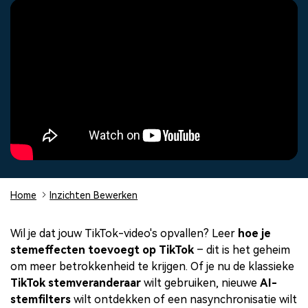
Over ons
Contacteer ons
Alle producten bekijken
Overdracht van telefoon naar telefoon.
Onze missie, geschiedenis en
Wij zijn er om te helpen
Verken
DIY-speciale effecten
klanten
FamiSafe
App voor ouderlijk toezicht.
Overzicht
Maak zelf video-effecten als
een professional
Video
Alle producten bekijken
Klantverhalen
Affiliateprogramma
Gemeenschap
Ontdek hoe onze klanten
Ontgrendel partnerschap op
Foto
succes boeken
bedrijfsniveau
Aanbevolen inhoud
Creatief
centrum
Home
Inzichten Bewerken
Wil je dat jouw TikTok-video's opvallen? Leer
hoe je
stemeffecten toevoegt op TikTok
– dit is het geheim
om meer betrokkenheid te krijgen. Of je nu de klassieke
TikTok stemveranderaar
wilt gebruiken, nieuwe
AI-
stemfilters
wilt ontdekken of een nasynchronisatie wilt