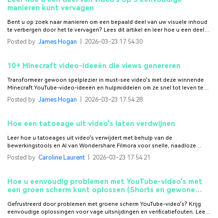
manieren kunt vervagen
Bent u op zoek naar manieren om een bepaald deel van uw visuele inhoud
te verbergen door het te vervagen? Lees dit artikel en leer hoe u een deel in
video's kunt vervagen met Filmora.
Posted by
James Hogan
|
2026-03-23 17:54:30
10+ Minecraft video-ideeën die views genereren
Transformeer gewoon spelplezier in must-see video's met deze winnende
Minecraft YouTube-video-ideeën en hulpmiddelen om ze snel tot leven te
brengen.
Posted by
James Hogan
|
2026-03-23 17:54:28
Hoe een tatoeage uit video's laten verdwijnen
Leer hoe u tatoeages uit video's verwijdert met behulp van de
bewerkingstools en AI van Wondershare Filmora voor snelle, naadloze
resultaten.
Posted by
Caroline Laurent
|
2026-03-23 17:54:21
Hoe u eenvoudig problemen met YouTube-video's met
een groen scherm kunt oplossen (Shorts en gewone
Video's)
Gefrustreerd door problemen met groene scherm YouTube-video's? Krijg
eenvoudige oplossingen voor vage uitsnijdingen en verificatiefouten. Leer