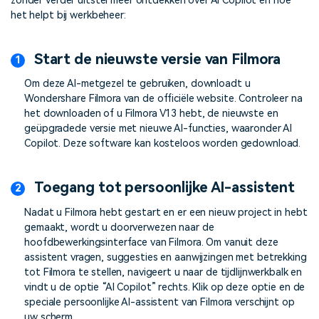
zonder verder uitstel meer ontdekken over AI Copilot en hoe
het helpt bij werkbeheer:
Start de nieuwste versie van Filmora
Om deze AI-metgezel te gebruiken, downloadt u
Wondershare Filmora van de officiële website. Controleer na
het downloaden of u Filmora V13 hebt, de nieuwste en
geüpgradede versie met nieuwe AI-functies, waaronder AI
Copilot. Deze software kan kosteloos worden gedownload.
Toegang tot persoonlijke AI-assistent
Nadat u Filmora hebt gestart en er een nieuw project in hebt
gemaakt, wordt u doorverwezen naar de
hoofdbewerkingsinterface van Filmora. Om vanuit deze
assistent vragen, suggesties en aanwijzingen met betrekking
tot Filmora te stellen, navigeert u naar de tijdlijnwerkbalk en
vindt u de optie “AI Copilot” rechts. Klik op deze optie en de
speciale persoonlijke AI-assistent van Filmora verschijnt op
uw scherm.