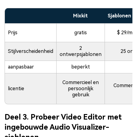
Mixkit
Sjablonen v
Prijs
gratis
$ 29/maa
2
Stijlverscheidenheid
25 ont
ontwerpsjablonen
aanpasbaar
beperkt
Commercieel en
Commercie
licentie
persoonlijk
gebruik
Deel 3. Probeer Video Editor met
ingebouwde Audio Visualizer-