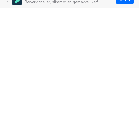
OPEN
Bewerk sneller, slimmer en gemakkelijker!
Heldproducten
Wondershare
Hulpcentrum
Groepslid