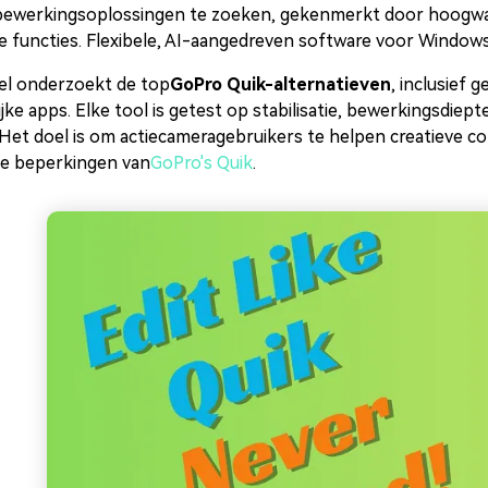
bewerkingsoplossingen te zoeken, gekenmerkt door hoogwaa
 functies. Flexibele, AI-aangedreven software voor Windows,
kel onderzoekt de top
GoPro Quik-alternatieven
, inclusief
ijke apps. Elke tool is getest op stabilisatie, bewerkingsdie
Het doel is om actiecameragebruikers te helpen creatieve co
de beperkingen van
GoPro's Quik
.