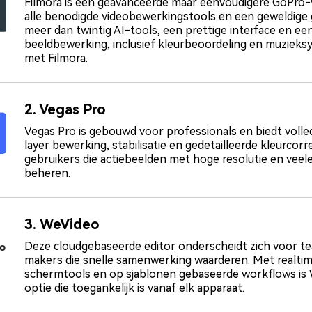
Filmora is een geavanceerde maar eenvoudigere GoPro
alle benodigde videobewerkingstools en een geweldige 
meer dan twintig AI-tools, een prettige interface en ee
beeldbewerking, inclusief kleurbeoordeling en muzieks
met Filmora.
2. Vegas Pro
Vegas Pro is gebouwd voor professionals en biedt volle
layer bewerking, stabilisatie en gedetailleerde kleurcorre
gebruikers die actiebeelden met hoge resolutie en veele
beheren.
3. WeVideo
Deze cloudgebaseerde editor onderscheidt zich voor t
makers die snelle samenwerking waarderen. Met realti
schermtools en op sjablonen gebaseerde workflows is 
optie die toegankelijk is vanaf elk apparaat.