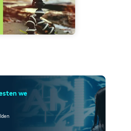
testen we
elden