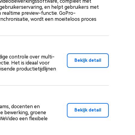
-videobewerkingssoftware, compleet met
gebruikerservaring, en helpt gebruikers met
n realtime preview-functie. GoPro-
ynchronisatie, wordt een moeiteloos proces
dige controle over multi-
Bekijk detail
ctie. Het is ideaal voor
isende productietijdlijnen
eams, docenten en
Bekijk detail
me bewerking, groene
WeVideo een flexibele