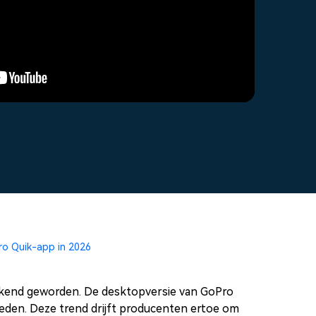
Glitch-effecten
App voor ouderlijk toezicht.
Lees meer >
oplossingen >
3D-teksten
producten bekijken
2,3 M+ creatieve middelen
>
ro Quik-app in 2026
rkend geworden. De desktopversie van GoPro
eden. Deze trend drijft producenten ertoe om