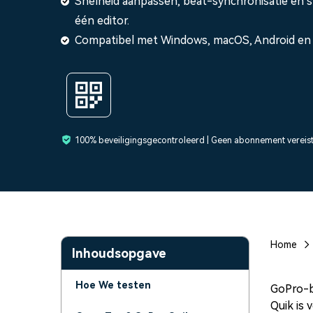
Snelheid aanpassen, beat-synchronisatie en s
Maker van AI-videopre
Freelancers
Influencers
Video-editor voor iPad
één editor.
Compatibel met Windows, macOS, Android en
Alle producten bekijken
100% beveiligingsgecontroleerd | Geen abonnement vereis
Home
Inhoudsopgave
Hoe We testen
GoPro-b
Quik is