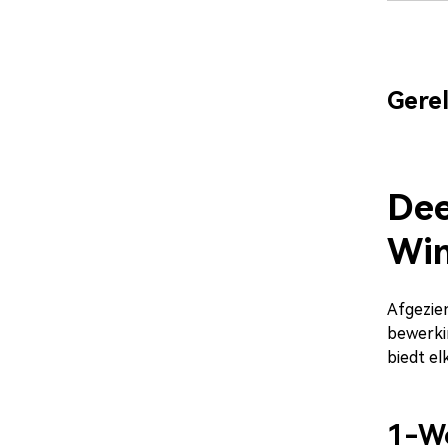
Gere
Dee
Wi
Afgezien
bewerki
biedt el
1-W