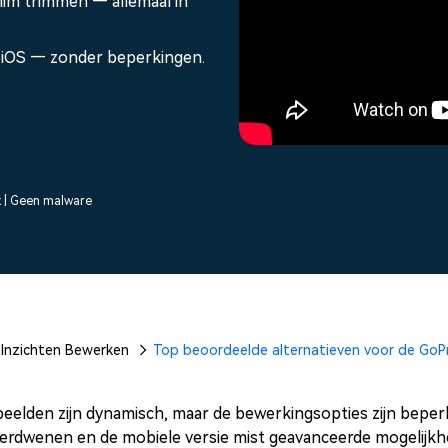
lim trimmen — allemaal in
Alle producten bekijken
Alle producten bekijken
sentaties.
Vind alle video-
Bekijk alle functies >
 iOS — zonder beperkingen.
Alle 
t | Geen malware
Inzichten Bewerken
Top beoordeelde alternatieven voor de GoP
eelden zijn dynamisch, maar de bewerkingsopties zijn bepe
 verdwenen en de mobiele versie mist geavanceerde mogelijkh