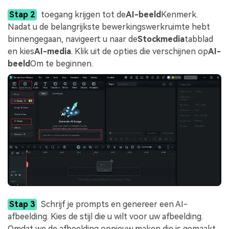
Stap 2
toegang krijgen tot de
AI-beeld
Kenmerk.
Nadat u de belangrijkste bewerkingswerkruimte hebt
binnengegaan, navigeert u naar de
Stockmedia
tabblad
en kies
AI-media
. Klik uit de opties die verschijnen op
AI-
beeld
Om te beginnen.
Stap 3
Schrijf je prompts en genereer een AI-
afbeelding. Kies de stijl die u wilt voor uw afbeelding.
Omdat we de afbeelding opnieuw maken die is gemaakt