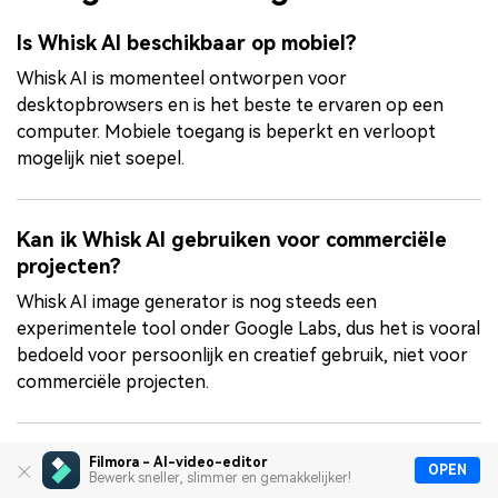
Is Whisk AI beschikbaar op mobiel?
Whisk AI is momenteel ontworpen voor
desktopbrowsers en is het beste te ervaren op een
computer. Mobiele toegang is beperkt en verloopt
mogelijk niet soepel.
Kan ik Whisk AI gebruiken voor commerciële
projecten?
Whisk AI image generator is nog steeds een
experimentele tool onder Google Labs, dus het is vooral
bedoeld voor persoonlijk en creatief gebruik, niet voor
commerciële projecten.
Wat is het verschil tussen Whisk AI en andere
Filmora - AI-video-editor
OPEN
Bewerk sneller, slimmer en gemakkelijker!
Google AI-tools?