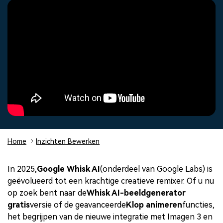
Over ons
Contacteer ons
Alle producten bekijken
Overdracht van telefoon naar telefoon.
Onze missie, geschiedenis en
Wij zijn er om te helpen
Verken
DIY-speciale effecten
klanten
FamiSafe
App voor ouderlijk toezicht.
Overzicht
Maak zelf video-effecten als
een professional
Video
Alle producten bekijken
Klantverhalen
Affiliateprogramma
Gemeenschap
Ontdek hoe onze klanten
Ontgrendel partnerschap op
Foto
succes boeken
bedrijfsniveau
Aanbevolen inhoud
Creatief
centrum
Home
Inzichten Bewerken
In 2025,
Google Whisk AI
(onderdeel van Google Labs) is
geëvolueerd tot een krachtige creatieve remixer. Of u nu
op zoek bent naar de
Whisk AI-beeldgenerator
gratis
versie of de geavanceerde
Klop animeren
functies,
het begrijpen van de nieuwe integratie met Imagen 3 en