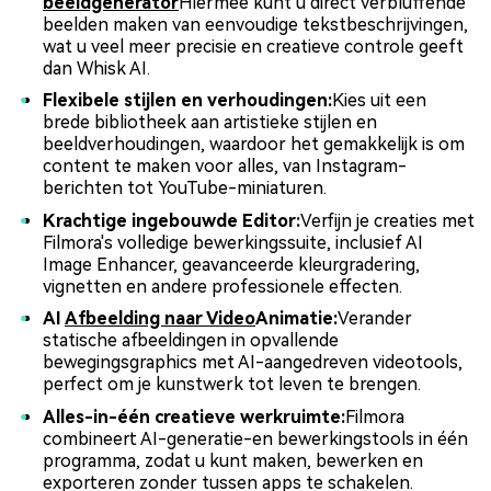
beeldgenerator
Hiermee kunt u direct verbluffende
beelden maken van eenvoudige tekstbeschrijvingen,
wat u veel meer precisie en creatieve controle geeft
dan Whisk AI.
Flexibele stijlen en verhoudingen:
Kies uit een
brede bibliotheek aan artistieke stijlen en
beeldverhoudingen, waardoor het gemakkelijk is om
content te maken voor alles, van Instagram-
berichten tot YouTube-miniaturen.
Krachtige ingebouwde Editor:
Verfijn je creaties met
Filmora's volledige bewerkingssuite, inclusief AI
Image Enhancer, geavanceerde kleurgradering,
vignetten en andere professionele effecten.
AI
Afbeelding naar Video
Animatie:
Verander
statische afbeeldingen in opvallende
bewegingsgraphics met AI-aangedreven videotools,
perfect om je kunstwerk tot leven te brengen.
Alles-in-één creatieve werkruimte:
Filmora
combineert AI-generatie-en bewerkingstools in één
programma, zodat u kunt maken, bewerken en
exporteren zonder tussen apps te schakelen.