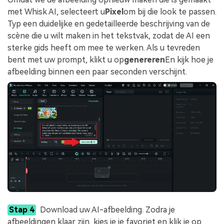
met Whisk AI, selecteert u
Pixel
om bij die look te passen.
Typ een duidelijke en gedetailleerde beschrijving van de
scène die u wilt maken in het tekstvak, zodat de AI een
sterke gids heeft om mee te werken. Als u tevreden
bent met uw prompt, klikt u op
genereren
En kijk hoe je
afbeelding binnen een paar seconden verschijnt.
Stap 4
Download uw AI-afbeelding. Zodra je
afbeeldingen klaar zijn, kies je je favoriet en klik je op