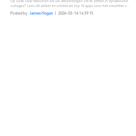
Op zoek naar manieren om uw afbeeldingen om te zetten in dynamische
collages? Lees dit artikel en ontdek de top 10 apps voor het omzetten van
afbeeldingen naar video die u kunt downloaden.
Posted by
James Hogan
|
2026-03-16 14:39:15