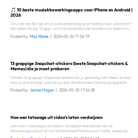
🎵 10 beste muziekbewerkingsapps voor iPhone en Android |
2026
Zou het niet fijn zijn als je audiobewerking op je telefoon kon uitvoeren?
We zullen de top 10 apps voor het bewerken van muziek voor Android en
iOS aanbevelen, dus blijf lezen!
Posted by
Max Wales
|
2026-03-24 11:56:19
13 grappige Snapchat-stickers (beste Snapchat-stickers &
Memes) die je moet proberen
Ontdek 13 grappige Snapchat-stickers die je geweldig zult vinden en leer
hoe je ze toevoegt. Leer hoe je met Wondershare Filmora aangepaste
Snapchat-stickers maakt.
Posted by
James Hogan
|
2026-03-23 17:54:28
Hoe een tatoeage uit video's laten verdwijnen
Leer hoe u tatoeages uit video's verwijdert met behulp van de
bewerkingstools en AI van Wondershare Filmora voor snelle, naadloze
resultaten.