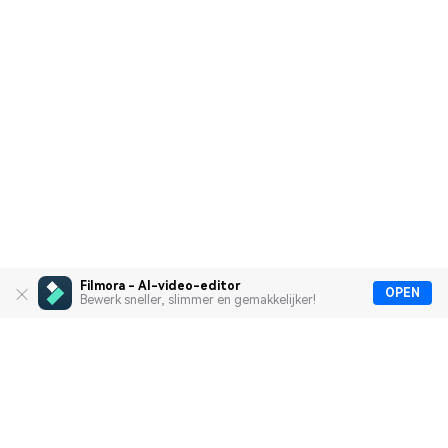
Filmora - AI-video-editor
OPEN
Bewerk sneller, slimmer en gemakkelijker!
Heldproducten
Wondershare