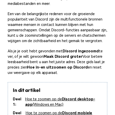
mediabestanden en meer.
Een van de belangrijkste redenen voor de groeiende
populariteit van Discord zijn de multifunctionele bronnen
waarmee mensen in contact kunnen blijven met hun
gemeenschappen. Omdat Discord-functies aanpasbaar zijn,
kunt u de zoominstellingen op de servers en chatschermen
wijzigen om de zichtbaarheid en het gemak te vergroten.
Als je je ooit hebt gevonden met
Discord ingezoomd
te
ver, of je wilt gewoon
Maak Discord groter
Voor betere
leesbaarheid bent u aan het juiste adres. Deze gids laat je
precies zien
Hoe in-en uitzoomen op Discord
en reset
uw weergave op elk apparaat.
In dit artikel
Deel
Hoe te zoomen op de
Discord desktop-
1:
app
(Windows en Mac)
Deel
Hoe te zoomen op de
Discord mobiele