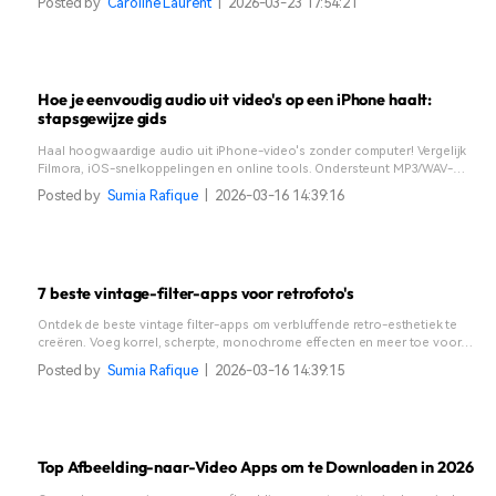
Posted by
Caroline Laurent
|
2026-03-23 17:54:21
Hoe je eenvoudig audio uit video's op een iPhone haalt:
stapsgewijze gids
Haal hoogwaardige audio uit iPhone-video's zonder computer! Vergelijk
Filmora, iOS-snelkoppelingen en online tools. Ondersteunt MP3/WAV-
export. Leer nu →
Posted by
Sumia Rafique
|
2026-03-16 14:39:16
7 beste vintage-filter-apps voor retrofoto's
Ontdek de beste vintage filter-apps om verbluffende retro-esthetiek te
creëren. Voeg korrel, scherpte, monochrome effecten en meer toe voor
een nostalgische uitstraling!
Posted by
Sumia Rafique
|
2026-03-16 14:39:15
Top Afbeelding-naar-Video Apps om te Downloaden in 2026