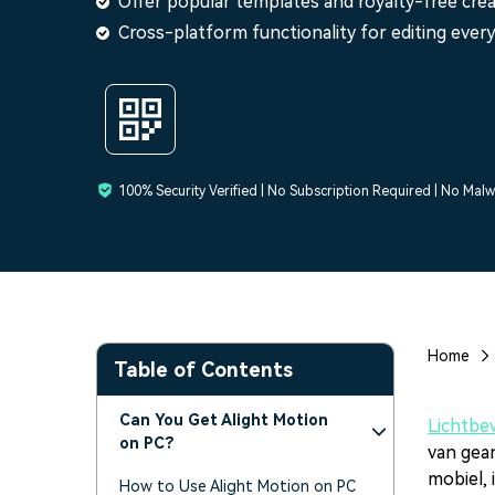
Offer popular templates and royalty-free crea
Maker van AI-videopre
Freelancers
Influencers
Video-editor voor iPad
Cross-platform functionality for editing ever
Alle producten bekijken
100% Security Verified | No Subscription Required | No Mal
Home
Table of Contents
Can You Get Alight Motion
Lichtbe
on PC?
van gea
mobiel, 
How to Use Alight Motion on PC