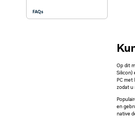
FAQs
Kun
Op dit m
Silicon
PC met 
zodat u 
Populair
en gebru
native d