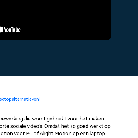
Glitch-effecten
App voor ouderlijk toezicht.
Lees meer >
oplossingen >
3D-teksten
producten bekijken
2,3 M+ creatieve middelen
>
sktopalternatieven!
obewerking die wordt gebruikt voor het maken
rte sociale video's. Omdat het zo goed werkt op
Motion voor PC of Alight Motion op een laptop