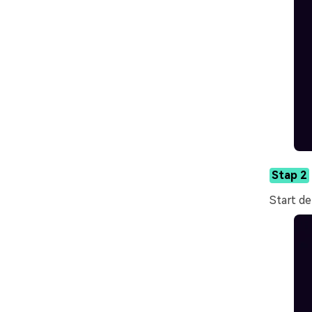
Stap 2
Start d