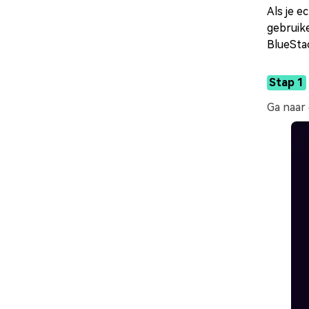
Als je e
gebruike
BlueStac
Stap 1
Ga naar 