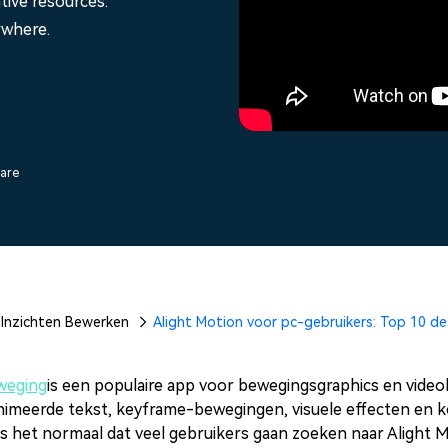
tive resources.
Alle producten bekijken
Alle producten bekijken
sentaties.
ywhere.
Vind alle video-
Bekijk alle functies >
Alle 
ware
Inzichten Bewerken
Alight Motion voor pc-gebruikers: Top 10 de
weging
is een populaire app voor bewegingsgraphics en vide
nimeerde tekst, keyframe-bewegingen, visuele effecten en ko
is het normaal dat veel gebruikers gaan zoeken naar Alight 