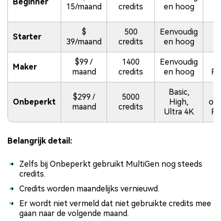
Beginner
M
15/maand
credits
en hoog
$
500
Eenvoudig
Starter
39/maand
credits
en hoog
$99 /
1400
Eenvoudig
Maker
maand
credits
en hoog
Pr
Basic,
Ul
$299 /
5000
Onbeperkt
High,
onb
maand
credits
Ultra 4K
Pr
Belangrijk detail:
Zelfs bij Onbeperkt gebruikt MultiGen nog steeds
credits.
Credits worden maandelijks vernieuwd.
Er wordt niet vermeld dat niet gebruikte credits mee
gaan naar de volgende maand.