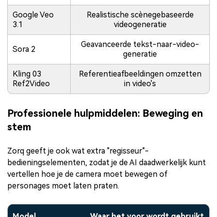
Google Veo
Realistische scènegebaseerde
3.1
videogeneratie
Geavanceerde tekst-naar-video-
Sora 2
generatie
Kling 03
Referentieafbeeldingen omzetten
Ref2Video
in video's
Professionele hulpmiddelen: Beweging en
stem
Zorq geeft je ook wat extra "regisseur"-
bedieningselementen, zodat je de AI daadwerkelijk kunt
vertellen hoe je de camera moet bewegen of
personages moet laten praten.
Model
Waar het voor wordt gebruikt