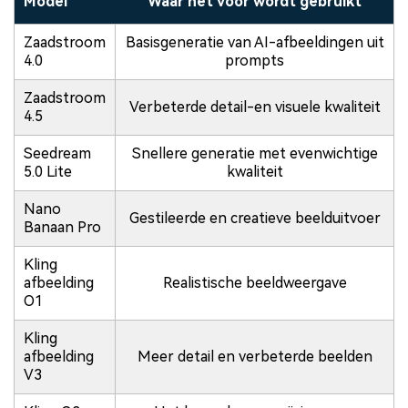
Model
Waar het voor wordt gebruikt
Zaadstroom
Basisgeneratie van AI-afbeeldingen uit
4.0
prompts
Zaadstroom
Verbeterde detail-en visuele kwaliteit
4.5
Seedream
Snellere generatie met evenwichtige
5.0 Lite
kwaliteit
Nano
Gestileerde en creatieve beelduitvoer
Banaan Pro
Kling
afbeelding
Realistische beeldweergave
O1
Kling
afbeelding
Meer detail en verbeterde beelden
V3