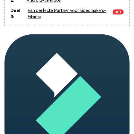
2:
Android-telefoon
Deel
Een perfecte Partner voor videomakers-
3:
Filmora