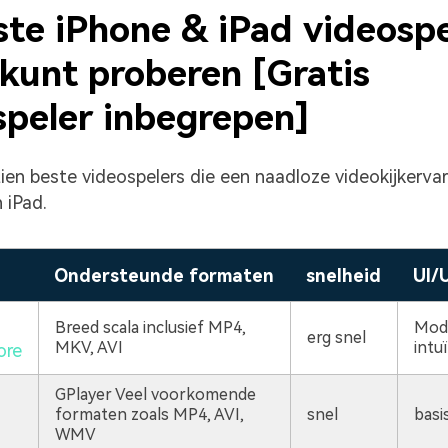
ste iPhone & iPad videospe
 kunt proberen [Gratis
speler inbegrepen]
 tien beste videospelers die een naadloze videokijkerva
 iPad.
Ondersteunde formaten
snelheid
UI/
Breed scala inclusief MP4,
Mod
erg snel
MKV, AVI
intuï
ore
GPlayer Veel voorkomende
formaten zoals MP4, AVI,
snel
basi
WMV