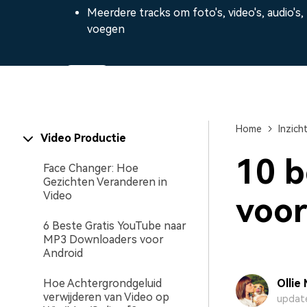
Maker van AI-videopre
Meerdere tracks om foto's, video's, audio's,
Freelancers
Influencers
Video-editor voor iPad
voegen
Alle producten bekijken
100% beveiligingsgeverifieerd | Geen abonnement vereist 
Home
Inzic
Video Productie
10 b
Face Changer: Hoe
Gezichten Veranderen in
Video
voor
6 Beste Gratis YouTube naar
MP3 Downloaders voor
Android
Hoe Achtergrondgeluid
Ollie
verwijderen van Video op
update