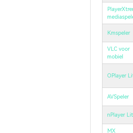
PlayerXtr
mediaspel
Kmspeler
VLC voor
mobiel
OPlayer Li
AVSpeler
nPlayer Li
MX