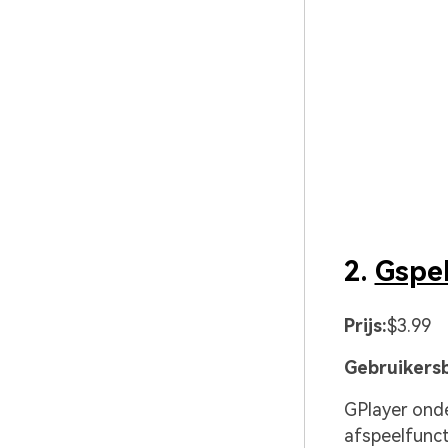
2.
Gspe
Prijs:
$3.99
Gebruikersb
GPlayer onde
afspeelfunct