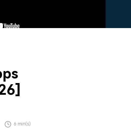
Glitch-effecten
App voor ouderlijk toezicht.
Lees meer >
oplossingen >
3D-teksten
producten bekijken
2,3 M+ creatieve middelen
>
pps
26]
6 min(s)