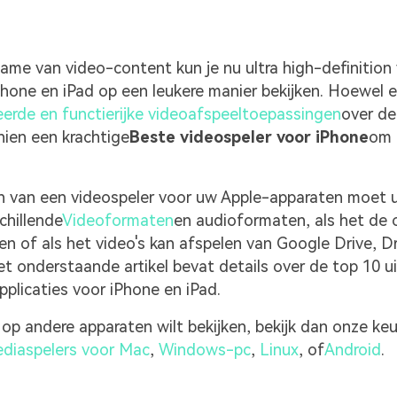
me van video-content kun je nu ultra high-definition 
iPhone en iPad op een leukere manier bekijken. Hoewel e
erde en functierijke videoafspeeltoepassingen
over de
hien een krachtige
Beste videospeler voor iPhone
om b
en van een videospeler voor uw Apple-apparaten moet
chillende
Videoformaten
en audioformaten, als het de o
n of als het video's kan afspelen van Google Drive, D
t onderstaande artikel bevat details over de top 10 u
pplicaties voor iPhone en iPad.
s op andere apparaten wilt bekijken, bekijk dan onze ke
diaspelers voor Mac
,
Windows-pc
,
Linux
, of
Android
.