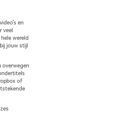
video's en
r veel
 hele wereld
ij jouw stijl
 u overwegen
ndertitels
ropbox of
itstekende
uzes