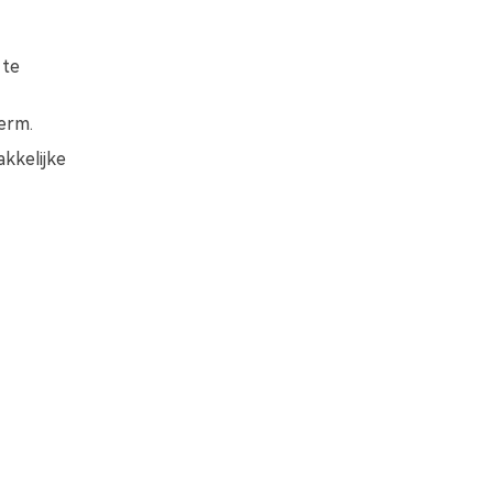
 te
erm.
kkelijke