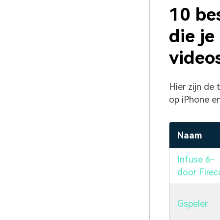
10 be
die je
video
Hier zijn de
op iPhone en
Naam
Infuse 6-
door Firec
Gspeler