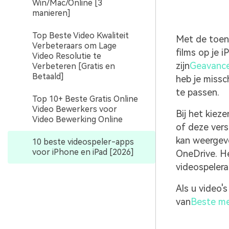
Win/Mac/Online [3
manieren]
Top Beste Video Kwaliteit
Met de toena
Verbeteraars om Lage
films op je 
Video Resolutie te
zijn
Geavance
Verbeteren [Gratis en
Betaald]
heb je missc
te passen.
Top 10+ Beste Gratis Online
Video Bewerkers voor
Bij het kiez
Video Bewerking Online
of deze vers
kan weergeve
10 beste videospeler-apps
voor iPhone en iPad [2026]
OneDrive. He
videospelera
Als u video'
van
Beste me