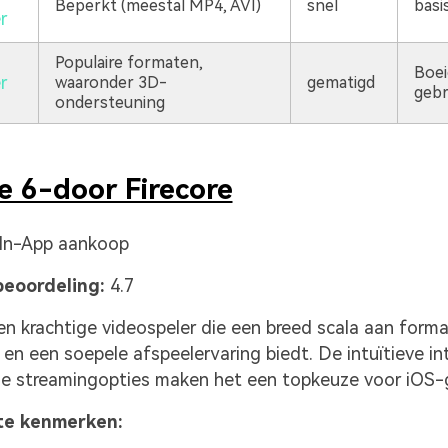
Beperkt (meestal MP4, AVI)
snel
basi
r
Populaire formaten,
Boei
r
waaronder 3D-
gematigd
gebr
ondersteuning
e 6-door Firecore
 In-App aankoop
eoordeling:
4.7
een krachtige videospeler die een breed scala aan form
en een soepele afspeelervaring biedt. De intuïtieve in
e streamingopties maken het een topkeuze voor iOS-g
te kenmerken: