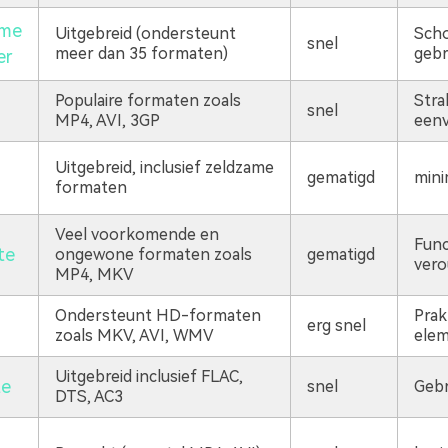
eme
Uitgebreid (ondersteunt
Sch
snel
meer dan 35 formaten)
gebr
er
Populaire formaten zoals
Stra
snel
MP4, AVI, 3GP
eenv
Uitgebreid, inclusief zeldzame
gematigd
mini
formaten
Veel voorkomende en
Func
te
ongewone formaten zoals
gematigd
vero
MP4, MKV
Ondersteunt HD-formaten
Prak
erg snel
zoals MKV, AVI, WMV
elem
Uitgebreid inclusief FLAC,
te
snel
Gebr
DTS, AC3