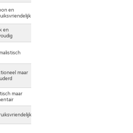
oon en
Meertalige ondertitels
uiksvriendelijk
k en
Ondersteunt extern en ingebed
oudig
Breed assortiment, inclusief SRT-
malistisch
bestanden
tioneel maar
beperkt
uderd
tisch maar
Basisondersteuning voor ondertitels
entair
uiksvriendelijk
Geavanceerd (ondersteunt styling)