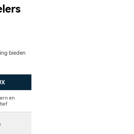
lers
ring bieden
UX
Ondersteuning voor ondertitels
ern en
Geavanceerd (ondersteunt meerdere
tief
formaten)
s
beperkt