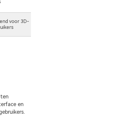
s
beperkt
end voor 3D-
Goed (ondersteunt SRT)
uikers
aten
terface en
ebruikers.