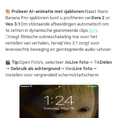
🎨 Probeer AI-animatie met sjablonen:
Naast Nano
Banana Pro-sjablonen kunt u profiteren van
Sora 2
or
Veo 3.1
Om stilstaande afbeeldingen automatisch om
te zetten in dynamische geanimeerde clips.
Sora
2
Voegt filmische scèneschakeling toe voor het
vertellen van verhalen, terwijl Veo 3.1 zorgt voor
levensechte beweging en geïntegreerde audio-uitvoer.
🎬 Tip:
Open Foto's, selecteer de
Live foto
→ Tik
Delen
→
Gebruik als achtergrond
→ Kies
Live foto
→
Instellen voor vergrendeld scherm/startscherm.