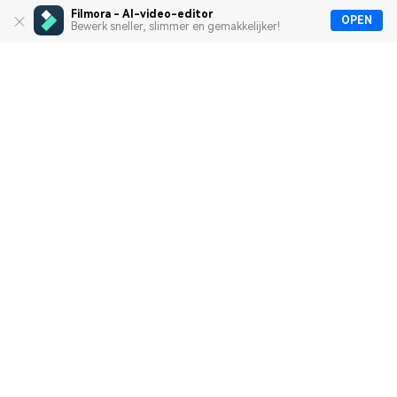
Filmora - AI-video-editor
OPEN
Bewerk sneller, slimmer en gemakkelijker!
Heldproducten
Wondershare
Hulpcentrum
Groepslid