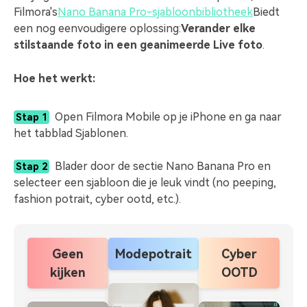
Filmora's
Nano Banana Pro-sjabloonbibliotheek
Biedt
een nog eenvoudigere oplossing:
Verander elke
stilstaande foto in een geanimeerde Live foto
.
Hoe het werkt:
Open Filmora Mobile op je iPhone en ga naar
Stap 1
het tabblad Sjablonen.
Blader door de sectie Nano Banana Pro en
Stap 2
selecteer een sjabloon die je leuk vindt (no peeping,
fashion potrait, cyber ootd, etc.).
Geen
Modepotrait
Cyber
kijken
OOTD