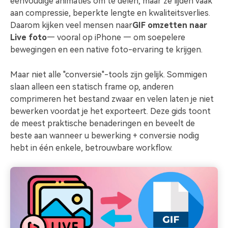
eenvoudige animaties om te delen, maar ze lijden vaak
Over ons
Contacteer ons
MobileTrans
aan compressie, beperkte lengte en kwaliteitsverlies.
Onze missie, geschiedenis en
Wij zijn er om te helpen
Overdracht van telefoon naar telefoon.
Alle producten bekijken
DIY-speciale effecten
klanten
Daarom kijken veel mensen naar
GIF omzetten naar
Verken
Maak zelf video-effecten als
FamiSafe
Live foto
— vooral op iPhone — om soepelere
een professional
App voor ouderlijk toezicht.
bewegingen en een native foto-ervaring te krijgen.
Overzicht
Klantverhalen
Affiliateprogramma
Gemeenschap
Alle producten bekijken
Video
Maar niet alle "conversie"-tools zijn gelijk. Sommigen
Ontdek hoe onze klanten
Ontgrendel partnerschap op
succes boeken
bedrijfsniveau
slaan alleen een statisch frame op, anderen
Aanbevolen inhoud
Foto
comprimeren het bestand zwaar en velen laten je niet
bewerken voordat je het exporteert. Deze gids toont
Creatief
de meest praktische benaderingen en beveelt de
centrum
beste aan wanneer u bewerking + conversie nodig
hebt in één enkele, betrouwbare workflow.