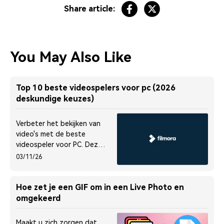
Share article:
You May Also Like
Top 10 beste videospelers voor pc (2026
deskundige keuzes)
Verbeter het bekijken van
video's met de beste
videospeler voor PC. Deze
gids legt de top 10
03/11/26
videospelers uit om je te
helpen de beste te kiezen.
Hoe zet je een GIF om in een Live Photo en
omgekeerd
Maakt u zich zorgen dat