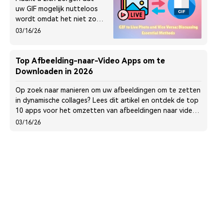
uw GIF mogelijk nutteloos
wordt omdat het niet zo
professioneel is? Lees dit
03/16/26
artikel om te leren hoe u uw
GIF naar een Live Photo
kunt converteren.
Top Afbeelding-naar-Video Apps om te
Downloaden in 2026
Op zoek naar manieren om uw afbeeldingen om te zetten
in dynamische collages? Lees dit artikel en ontdek de top
10 apps voor het omzetten van afbeeldingen naar video
die u kunt downloaden.
03/16/26