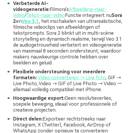
Verbeterde AI-
videogeneratie:
Filmora's
Afbeelding-naar-
video
/
Tekst-naar-video
Functie integreert nu
Sora
2
en
Veo 3.1
, het inschakelen van ultrarealistische,
filmische videoclips van afbeeldingen of
tekstprompts. Sora 2 blinkt uit in multi-scène
storytelling en dynamisch realisme, terwijl Veo 3.1
de audiogetrouwheid verbetert en videogeneratie
van maximaal 8 seconden ondersteunt, waardoor
makers nauwkeurige controle hebben over
beelden en geluid.
Flexibele ondersteuning voor meerdere
formaten:
Video converteren → Live foto
, GIF →
Live Photo, Video → GIF of Live Photo → Video —
allemaal volledig compatibel met iPhone.
Hoogwaardige export:
Geen resolutieverlies,
soepele beweging, ideaal voor professionele of
creatieve projecten.
Direct delen:
Exporteer rechtstreeks naar
Instagram, X (Twitter), Facebook, AirDrop of
WhatsApp zonder opnieuw te converteren.