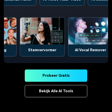
Afbeelding
Stemvervormer
AI Vocal Rem
Probeer Gratis
Bekijk Alle AI Tools