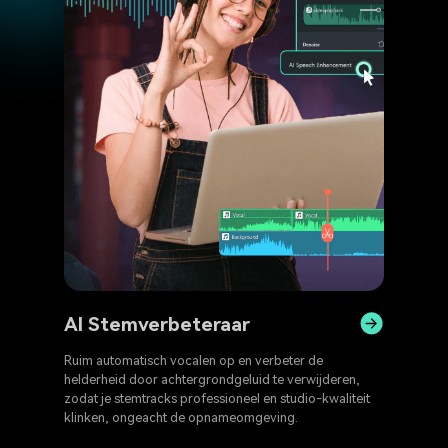
AI Stemverbeteraar
AI S
Ruim automatisch vocalen op en verbeter de
Kloon je
helderheid door achtergrondgeluid te verwijderen,
seconden
zodat je stemtracks professioneel en studio-kwaliteit
tonen en
klinken, ongeacht de opnameomgeving.
creëren,
authentie