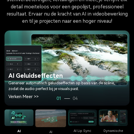
detail moeiteloos voor een gepolijst, professioneel
resultaat. Ervaar nu de kracht van AI in videobewerking
en til je projecten naar een hoger niveau!
AI Geluidseffecten
Genereer automatisch geluidseffecten op basis van de scène,
zodat de audio perfect bij je visuals past.
Verken Meer >>
01
04
AI Lip Sync
Dynamische
AI
AI