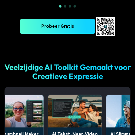
Probeer Gratis
Veelzijdige AI Toolkit Gemaakt voor
Creatieve Expressie
nail Maker
AI Tekst-Naar-Video
AI Slimme Masker