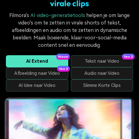
virale clips
Filmora's
AI video-generatietools
helpen je om lange
video's om te zetten in virale shorts of tekst,
afbeeldingen en audio om te zetten in dynamische
beelden. Maak boeiende, klaar-voor-social-media
content snel en eenvoudig.
Nieuw
Veo 3
AI Extend
Tekst naar Video
Veo 3
Afbeelding naar Video
Audio naar Video
AI Idee naar Video
Slimme Korte Clips