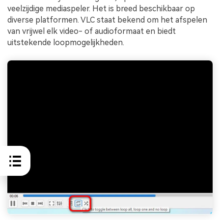
veelzijdige mediaspeler. Het is breed beschikbaar op
diverse platformen. VLC staat bekend om het afspelen
van vrijwel elk video- of audioformaat en biedt
uitstekende loopmogelijkheden.