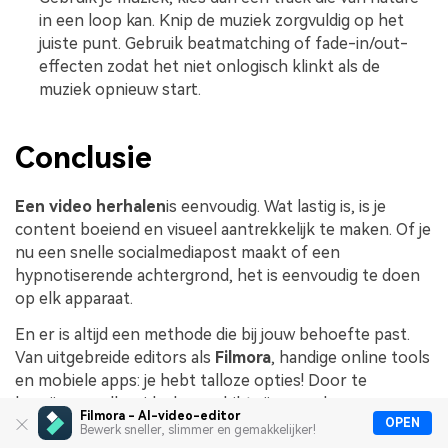
in een loop kan. Knip de muziek zorgvuldig op het
juiste punt. Gebruik beatmatching of fade-in/out-
effecten zodat het niet onlogisch klinkt als de
muziek opnieuw start.
Conclusie
Een video herhalen
is eenvoudig. Wat lastig is, is je
content boeiend en visueel aantrekkelijk te maken. Of je
nu een snelle socialmediapost maakt of een
hypnotiserende achtergrond, het is eenvoudig te doen
op elk apparaat.
En er is altijd een methode die bij jouw behoefte past.
Van uitgebreide editors als
Fil
mora
, handige online tools
en mobiele apps: je hebt talloze opties! Door te
begrijpen welke video's geschikt zijn voor loops en pro-
Filmora - AI-video-editor
OPEN
tips toe te passen voor naadloze overgangen, weet je
Bewerk sneller, slimmer en gemakkelijker!