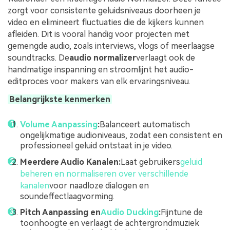
zorgt voor consistente geluidsniveaus doorheen je
video en elimineert fluctuaties die de kijkers kunnen
afleiden. Dit is vooral handig voor projecten met
gemengde audio, zoals interviews, vlogs of meerlaagse
soundtracks. De
audio normalizer
verlaagt ook de
handmatige inspanning en stroomlijnt het audio-
editproces voor makers van elk ervaringsniveau.
Belangrijkste kenmerken
Volume Aanpassing
:
Balanceert automatisch
ongelijkmatige audioniveaus, zodat een consistent en
professioneel geluid ontstaat in je video.
Meerdere Audio Kanalen:
Laat gebruikers
geluid
beheren en normaliseren over verschillende
kanalen
voor naadloze dialogen en
soundeffectlaagvorming.
Pitch Aanpassing en
Audio Ducking
:
Fijntune de
toonhoogte en verlaagt de achtergrondmuziek