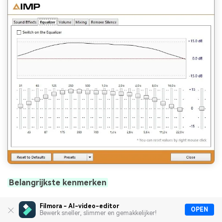
Belangrijkste kenmerken
Regelt het volume van het geluid met de
Filmora - AI-video-editor
OPEN
Bewerk sneller, slimmer en gemakkelijker!
logaritmische schaalfunctie om de kwaliteit te