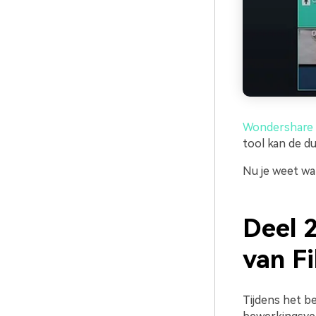
Wondershare 
tool kan de d
Nu je weet wat
Deel 
van F
Tijdens het b