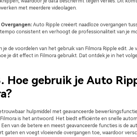
knippen, waardoor je data beschermt tegen verlies. Dit komt
t werken met meerdere videolagen.
 Overgangen:
Auto Ripple creëert naadloze overgangen tusse
tempo consistent en verhoogt de professionaliteit van je m
 je de voordelen van het gebruik van Filmora Ripple edit. Je v
oe je dit effect in Filmora gebruikt. Dat ontdek je in het volg
. Hoe gebruik je Auto Ripp
ra?
etrouwbaar hulpmiddel met geavanceerde bewerkingsfuncti
ilmora is het antwoord. Het biedt efficiënte en snelle auto
 Een van de betere en meest geavanceerde functies is de auto
rt gaten en voegt vloeiende overgangen toe, waardoor versc