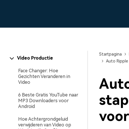
Maker van AI-videopre
Freelancers
Influencers
Video-editor voor iPad
Alle producten bekijken
Startpagina
Video Productie
Auto Ripple 
Face Changer: Hoe
Gezichten Veranderen in
Auto
Video
stap
6 Beste Gratis YouTube naar
MP3 Downloaders voor
Android
voor
Hoe Achtergrondgeluid
verwijderen van Video op