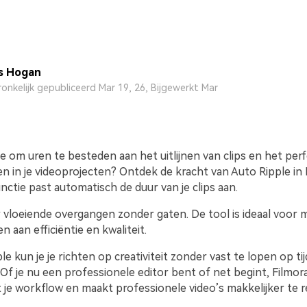
s Hogan
onkelijk gepubliceerd Mar 19, 26, Bijgewerkt Mar
e om uren te besteden aan het uitlijnen van clips en het per
n in je videoprojecten? Ontdek de kracht van Auto Ripple in 
nctie past automatisch de duur van je clips aan.
r vloeiende overgangen zonder gaten. De tool is ideaal voor 
 aan efficiëntie en kwaliteit.
e kun je je richten op creativiteit zonder vast te lopen op t
Of je nu een professionele editor bent of net begint, Filmor
je workflow en maakt professionele video’s makkelijker te re