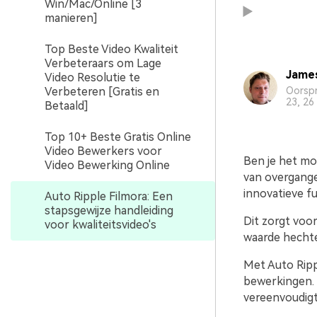
Win/Mac/Online [3
manieren]
Top Beste Video Kwaliteit
Verbeteraars om Lage
Jame
Video Resolutie te
Verbeteren [Gratis en
Oorspr
23, 26
Betaald]
Top 10+ Beste Gratis Online
Video Bewerkers voor
Ben je het mo
Video Bewerking Online
van overgange
innovatieve fu
Auto Ripple Filmora: Een
stapsgewijze handleiding
Dit zorgt voo
voor kwaliteitsvideo's
waarde hechten
Met Auto Rippl
bewerkingen. 
vereenvoudigt 