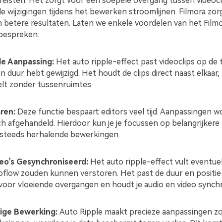
eisten. Het zorgt voor een soepele overgang tussen videocli
de wijzigingen tijdens het bewerken stroomlijnen. Filmora zor
en betere resultaten. Laten we enkele voordelen van het Film
 bespreken:
le Aanpassing:
Het auto ripple-effect past videoclips op de ti
n duur hebt gewijzigd. Het houdt de clips direct naast elkaar, 
elt zonder tussenruimtes.
ren:
Deze functie bespaart editors veel tijd. Aanpassingen 
h afgehandeld. Hierdoor kun je je focussen op belangrijkere 
 steeds herhalende bewerkingen.
eo’s Gesynchroniseerd:
Het auto ripple-effect vult eventue
eoflow zouden kunnen verstoren. Het past de duur en positie 
 voor vloeiende overgangen en houdt je audio en video synch
ge Bewerking:
Auto Ripple maakt precieze aanpassingen z