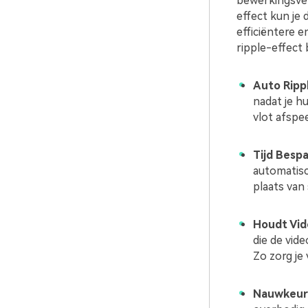
bewerkingsver
effect kun je 
efficiëntere 
ripple-effect
Auto Ripp
nadat je hu
vlot afspe
Tijd Bespa
automatisc
plaats van
Houdt Vid
die de vid
Zo zorg je
Nauwkeuri