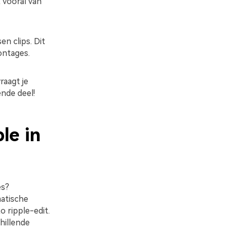
 vooral van
n clips. Dit
ontages.
raagt je
ende deel!
le in
es?
matische
 ripple-edit.
hillende