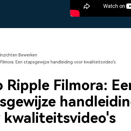
Alle producten bekijken
Alle producten bekijken
sentaties.
Vind alle video-
Bekijk alle functies >
Alle 
Inzichten Bewerken
Filmora: Een stapsgewijze handleiding voor kwaliteitsvideo's
 Ripple Filmora: Ee
sgewijze handleidi
 kwaliteitsvideo's