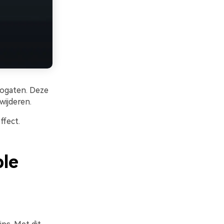
eogaten. Deze
wijderen.
ffect.
ple