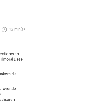
12 min(s)
fectioneren
Filmora! Deze
makers die
ijdrovende
a
aliseren.