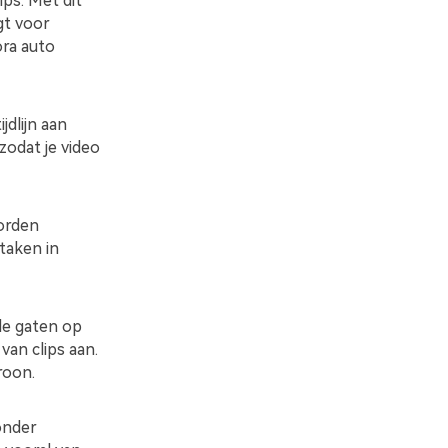
ps. Met dit
gt voor
ora auto
jdlijn aan
zodat je video
worden
taken in
le gaten op
van clips aan.
roon.
onder