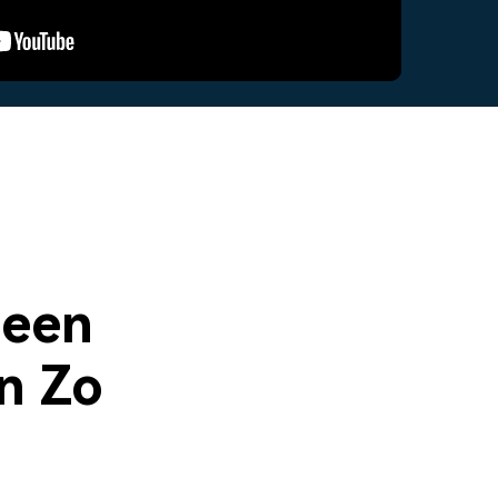
Glitch-effecten
App voor ouderlijk toezicht.
Lees meer >
oplossingen >
3D-teksten
producten bekijken
2,3 M+ creatieve middelen
>
Geen
n Zo