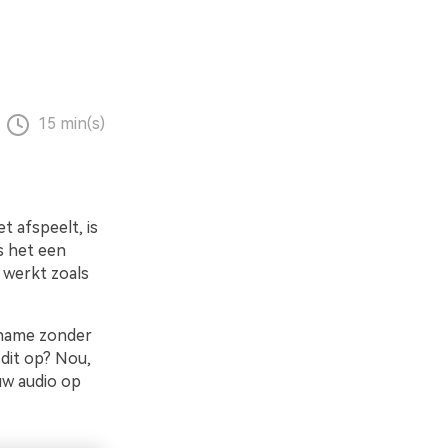
15 min(s)
t afspeelt, is
is het een
 werkt zoals
pname zonder
 dit op? Nou,
uw audio op