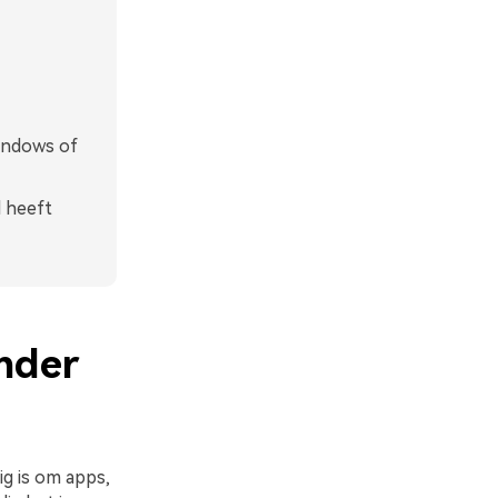
indows of
 heeft
nder
g is om apps,