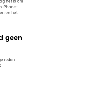
dig het is om
n iPhone-
en en het
d geen
ge reden
t