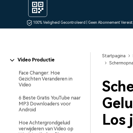
Maker van AI-videopre
Freelancers
Influencers
Video-editor voor iPad
Alle producten bekijken
100% Veiligheid Gecontroleerd | Geen Abonnement Vereist
Startpagina
Video Productie
Schermopnam
Face Changer: Hoe
Gezichten Veranderen in
Sch
Video
Gelu
6 Beste Gratis YouTube naar
MP3 Downloaders voor
Android
Los 
Hoe Achtergrondgeluid
verwijderen van Video op