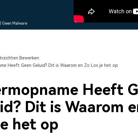
Alle producten bekijken
Alle producten bekijken
sentaties.
Vind alle video-
Bekijk alle functies >
Alle 
 | Geen Malware
Inzichten Bewerken
e Heeft Geen Geluid? Dit is Waarom en Zo Los je het op
ermopname Heeft 
id? Dit is Waarom e
je het op