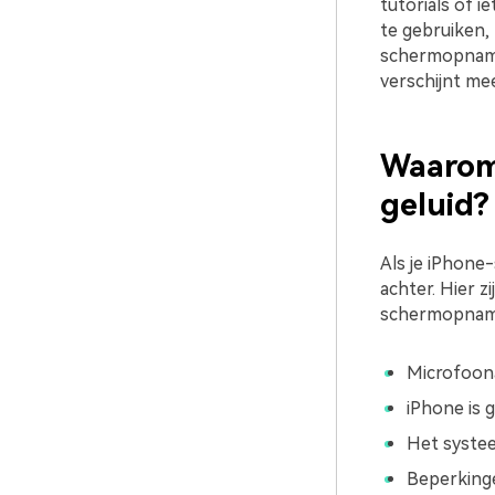
tutorials of 
te gebruiken,
schermopname
verschijnt me
Waarom
geluid?
Als je iPhone
achter. Hier 
schermopname
Microfoona
iPhone is 
Het systee
Beperking