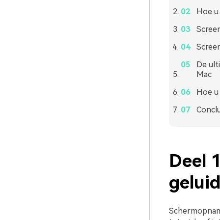
Hoe u
Screen
Screen
De ul
Mac
Hoe u 
Conclu
Deel 
gelui
Schermopname 