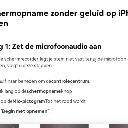
hermopname zonder geluid op iP
en
g 1: Zet de microfoonaudio aan
 schermrecorder legt je stem niet vast tenzij de microfoon 
en, volgt u deze stappen:
uif naar beneden om de
controlecentrum
.
k lang op de
schermopname
knop.
 op de
Mic-pictogram
Tot het rood wordt.
 "
Begin met opnemen
".