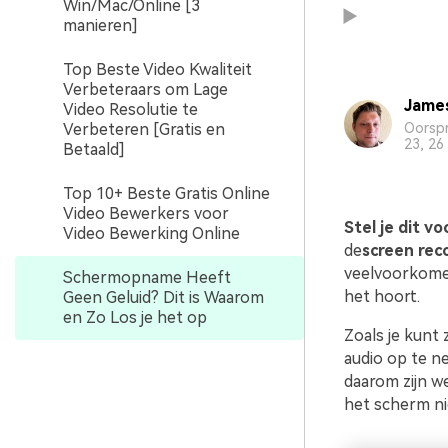
Win/Mac/Online [3
manieren]
Top Beste Video Kwaliteit
Verbeteraars om Lage
Jame
Video Resolutie te
Verbeteren [Gratis en
Oorspr
23, 26
Betaald]
Top 10+ Beste Gratis Online
Video Bewerkers voor
Stel je dit vo
Video Bewerking Online
de
screen rec
veelvoorkomen
Schermopname Heeft
het hoort.
Geen Geluid? Dit is Waarom
en Zo Los je het op
Zoals je kunt
audio op te ne
daarom zijn w
het scherm ni