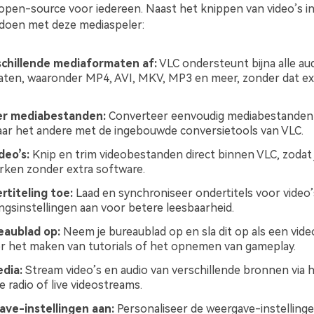
 open-source voor iedereen. Naast het knippen van video’s in
doen met deze mediaspeler:
schillende mediaformaten af:
VLC ondersteunt bijna alle au
ten, waaronder MP4, AVI, MKV, MP3 en meer, zonder dat ex
r mediabestanden:
Converteer eenvoudig mediabestanden 
ar het andere met de ingebouwde conversietools van VLC.
deo’s:
Knip en trim videobestanden direct binnen VLC, zodat
ken zonder extra software.
titeling toe:
Laad en synchroniseer ondertitels voor video’
ingsinstellingen aan voor betere leesbaarheid.
aublad op:
Neem je bureaublad op en sla dit op als een vid
r het maken van tutorials of het opnemen van gameplay.
dia:
Stream video’s en audio van verschillende bronnen via h
e radio of live videostreams.
ave-instellingen aan:
Personaliseer de weergave-instellinge