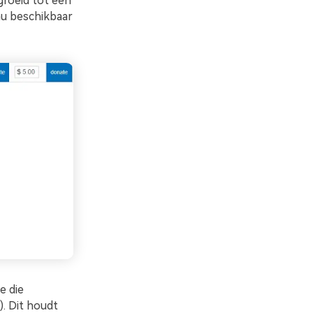
groeid tot een
nu beschikbaar
e die
). Dit houdt