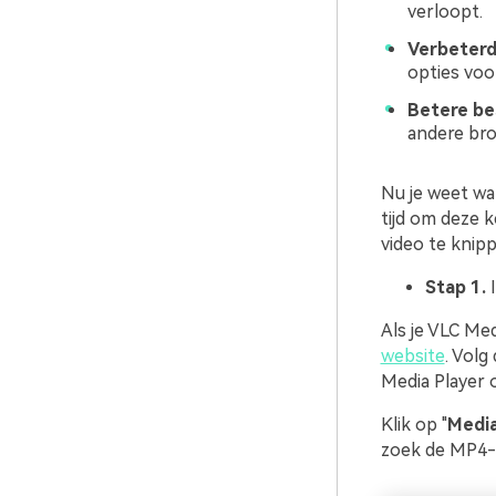
verloopt.
Verbeterd
opties voo
Betere be
andere bro
Nu je weet wa
tijd om deze 
video te kni
Stap 1.
I
Als je VLC Me
website
. Volg
Media Player 
Klik op "
Medi
zoek de MP4-vi