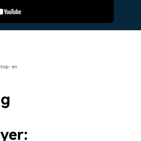
Glitch-effecten
App voor ouderlijk toezicht.
Lees meer >
oplossingen >
3D-teksten
producten bekijken
2,3 M+ creatieve middelen
>
ktop- en
ng
yer: