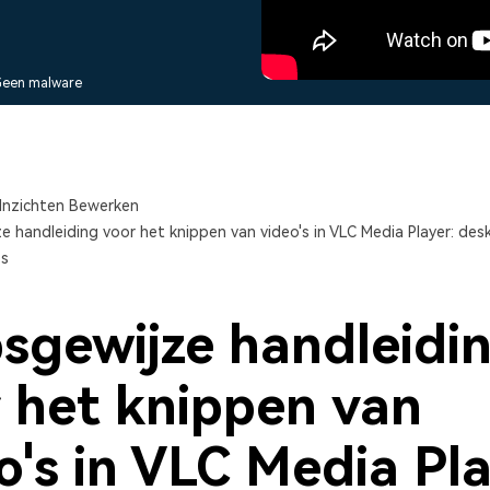
Alle producten bekijken
Alle producten bekijken
sentaties.
Vind alle video-
Bekijk alle functies >
Alle 
 Geen malware
Inzichten Bewerken
e handleiding voor het knippen van video's in VLC Media Player: des
ps
sgewijze handleidi
 het knippen van
o's in VLC Media Pla