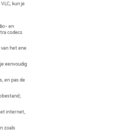
 VLC, kun je
dio- en
tra codecs
van het ene
 je eenvoudig
s, en pas de
eobestand;
et internet,
n zoals