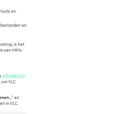
tools en
obestanden en
sktop, is het
 om een MP4-
de
officiële VLC
a om VLC
nen...
" en
en in VLC.