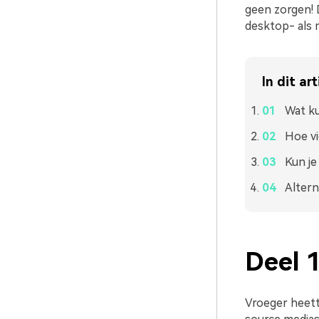
geen zorgen! D
desktop- als 
In dit art
Wat ku
Hoe v
Kun je
Altern
Deel 
Vroeger heett