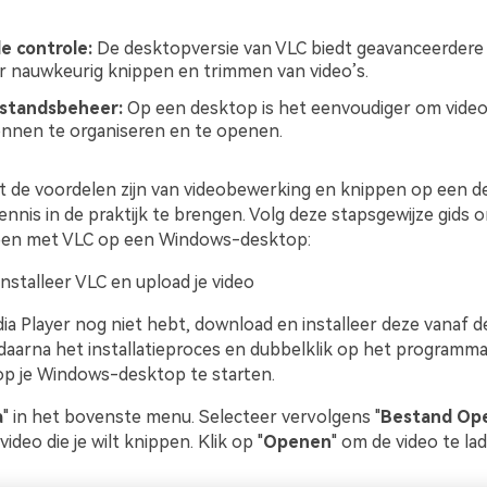
e controle:
De desktopversie van VLC biedt geavanceerdere 
r nauwkeurig knippen en trimmen van video’s.
standsbeheer:
Op een desktop is het eenvoudiger om vide
nnen te organiseren en te openen.
t de voordelen zijn van videobewerking en knippen op een de
kennis in de praktijk te brengen. Volg deze stapsgewijze gids
ppen met VLC op een Windows-desktop:
nstalleer VLC en upload je video
dia Player nog niet hebt, download en installeer deze vanaf 
 daarna het installatieproces en dubbelklik op het programm
op je Windows-desktop te starten.
a
" in het bovenste menu. Selecteer vervolgens "
Bestand Ope
deo die je wilt knippen. Klik op "
Openen
" om de video te lad