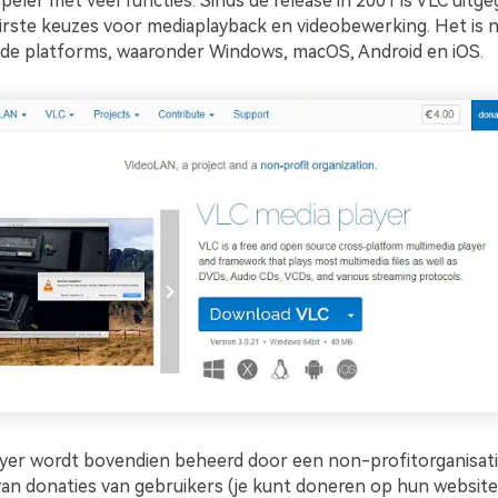
eler met veel functies. Sinds de release in 2001 is VLC uitge
irste keuzes voor mediaplayback en videobewerking. Het is 
nde platforms, waaronder Windows, macOS, Android en iOS.
yer wordt bovendien beheerd door een non-profitorganisati
 van donaties van gebruikers (je kunt doneren op hun website