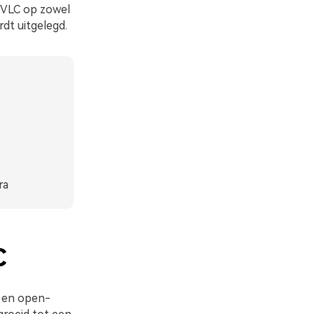
t VLC op zowel
dt uitgelegd.
ra
C
e en open-