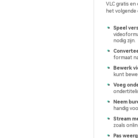
VLC gratis en
het volgende 
Speel ver
videoforma
nodig zijn.
Convertee
formaat na
Bewerk vi
kunt bewer
Voeg onder
ondertitel
Neem bure
handig voo
Stream me
zoals onlin
Pas weerg