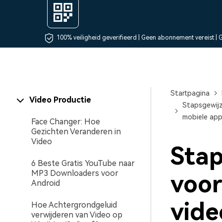
Maker van AI-videopre
Freelancers
Influencers
Video-editor voor iPad
Alle producten bekijken
100% veiligheid geverifieerd | Geen abonnement vereist |
Startpagina
Video Productie
Stapsgewijz
mobiele ap
Face Changer: Hoe
Gezichten Veranderen in
Video
Stap
6 Beste Gratis YouTube naar
MP3 Downloaders voor
voor
Android
vide
Hoe Achtergrondgeluid
verwijderen van Video op