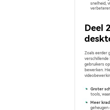
snelheid, 
verbeteren
Deel 
deskt
Zoals eerder 
verschillende
gebruikers op
bewerken. Hie
videobewerkin
Groter sc
tools, waa
Meer krach
geheugen d