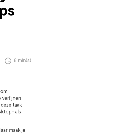
ps
8 min(s)
e om
 verfijnen
 deze taak
sktop- als
Maar maak je