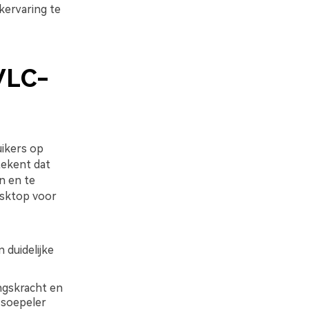
kervaring te
VLC-
ikers op
tekent dat
n en te
esktop voor
 duidelijke
gskracht en
 soepeler