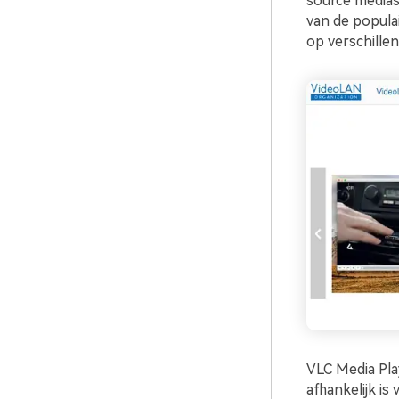
source mediasp
van de popula
op verschille
VLC Media Pla
afhankelijk is