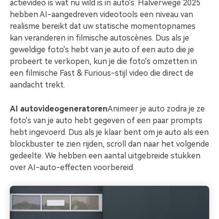
Over ons
Contacteer ons
actievideo is wat nu wild is in auto's. Halverwege 2025
MobileTrans
Onze missie, geschiedenis en
Wij zijn er om te helpen
hebben AI-aangedreven videotools een niveau van
Overdracht van telefoon naar telefoon.
Alle producten bekijken
DIY-speciale effecten
klanten
realisme bereikt dat uw statische momentopnames
Verken
Maak zelf video-effecten als
FamiSafe
kan veranderen in filmische autoscènes. Dus als je
een professional
App voor ouderlijk toezicht.
geweldige foto's hebt van je auto of een auto die je
Overzicht
Klantverhalen
Affiliateprogramma
probeert te verkopen, kun je die foto's omzetten in
Gemeenschap
Alle producten bekijken
Video
Ontdek hoe onze klanten
Ontgrendel partnerschap op
een filmische Fast & Furious-stijl video die direct de
succes boeken
bedrijfsniveau
Aanbevolen inhoud
aandacht trekt.
Foto
AI autovideogeneratoren
Animeer je auto zodra je ze
Creatief
foto's van je auto hebt gegeven of een paar prompts
centrum
hebt ingevoerd. Dus als je klaar bent om je auto als een
blockbuster te zien rijden, scroll dan naar het volgende
gedeelte. We hebben een aantal uitgebreide stukken
over AI-auto-effecten voorbereid.