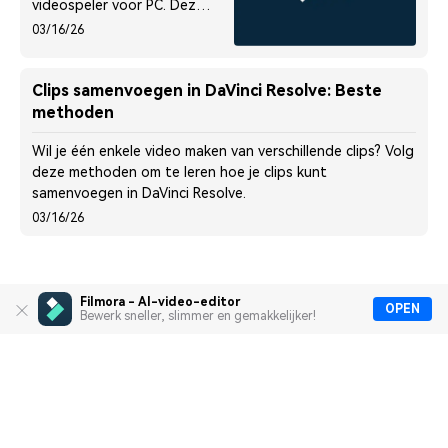
videospeler voor PC. Deze
gids legt de top 10
03/16/26
videospelers uit om je te
helpen de beste te kiezen.
Clips samenvoegen in DaVinci Resolve: Beste
methoden
Wil je één enkele video maken van verschillende clips? Volg
deze methoden om te leren hoe je clips kunt
samenvoegen in DaVinci Resolve.
03/16/26
Filmora - AI-video-editor
OPEN
Bewerk sneller, slimmer en gemakkelijker!
Heldproducten
Wondershare