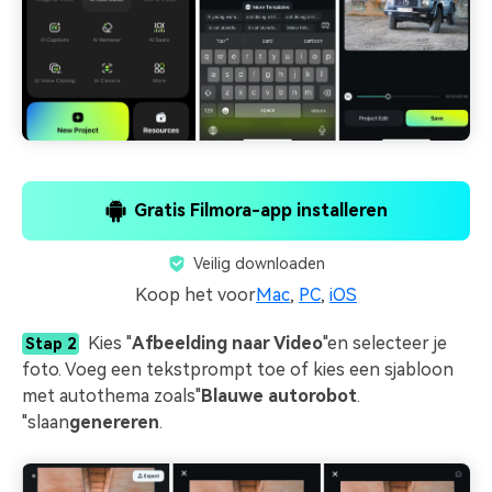
Gratis Filmora-app installeren
Veilig downloaden
Koop het voor
Mac
,
PC
,
iOS
Kies "
Afbeelding naar Video
"en selecteer je
Stap 2
foto. Voeg een tekstprompt toe of kies een sjabloon
met autothema zoals"
Blauwe autorobot
.
"slaan
genereren
.