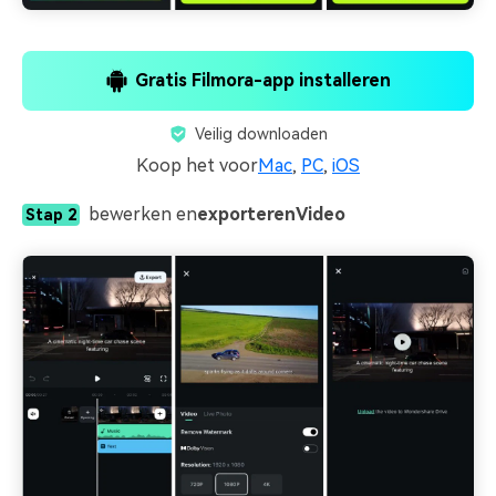
Gratis Filmora-app installeren
Veilig downloaden
Koop het voor
Mac
,
PC
,
iOS
bewerken en
exporteren
Video
Stap 2