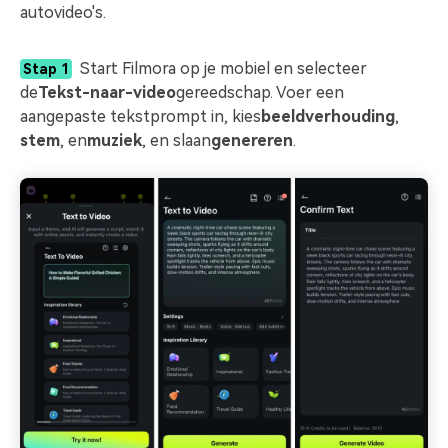
autovideo's.
Start Filmora op je mobiel en selecteer
Stap 1
de
Tekst-naar-video
gereedschap. Voer een
aangepaste tekstprompt in, kies
beeldverhouding
,
stem
, en
muziek
, en slaan
genereren
.