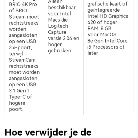
Alleen
grafische kaart of
BRIO 4K Pro
beschikbaar
geïntegreerde
of BRIO
voor Intel
Intel HD Graphics
Stream moet
Macs die
620 of hoger.
rechtstreeks
Logitech
RAM: 8 GB
worden
Capture
Voor MacOS:
aangesloten
versie 2.06 en
8e Gen Intel Core
op een USB
hoger
i5 Processors of
3.x-poort,
gebruiken
later
terwijl
StreamCam
rechtstreeks
moet worden
aangesloten
op een USB
3.1 Gen 1
Type-C of
hogere
poort.
Hoe verwijder je de