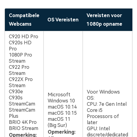
Compatibele
Vereisten voor
OS Vereisten
Webcams
1080p opname
C920 HD Pro
C920s HD
Pro
1080P Pro
Stream
C922 Pro
Stream
C922X Pro
Stream
C930e
Voor Windows
Microsoft
C930s
OS:
Windows 10
StreamCam
CPU: 7e Gen Intel
macOS 10.14
StreamCam
Core i5
macOS 10.15
Plus
Processors of
macOS 11
BRIO 4K Pro
later
(Big Sur)
BRIO Stream
GPU: Intel
Opmerking:
discrete/dedicated
Opmerking: