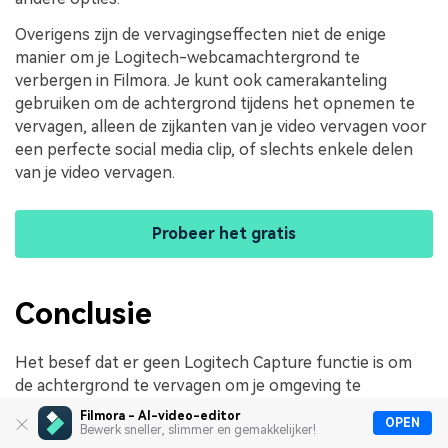
Overigens zijn de vervagingseffecten niet de enige
manier om je Logitech-webcamachtergrond te
verbergen in Filmora. Je kunt ook camerakanteling
gebruiken om de achtergrond tijdens het opnemen te
vervagen, alleen de zijkanten van je video vervagen voor
een perfecte social media clip, of slechts enkele delen
van je video vervagen.
Probeer het gratis
Conclusie
Het besef dat er geen Logitech Capture functie is om
de achtergrond te vervagen om je omgeving te
verbergen, kan frustrerend zijn, maar dat geldt slechts
Filmora - AI-video-editor
OPEN
totdat je ontdekt dat er veel betere alternatieven zijn.
Bewerk sneller, slimmer en gemakkelijker!