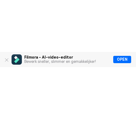
Filmora - AI-video-editor
OPEN
Bewerk sneller, slimmer en gemakkelijker!
Heldproducten
Wondershare
Hulpcentrum
Groepslid