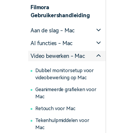
Maker van AI-videopre
Freelancers
Influencers
Filmora
Video-editor voor iPad
Gebruikershandleiding
Alle producten bekijken
Aan de slag - Mac
AI functies - Mac
Video bewerken - Mac
Dubbel monitorsetup voor
videobewerking op Mac
Geanimeerde grafieken voor
Mac
Retouch voor Mac
Tekenhulpmiddelen voor
Mac