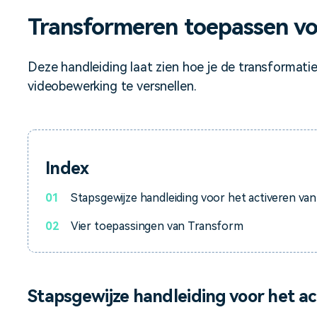
Alle producten bekijken
Alle producten bekijken
sentaties.
Transformeren toepassen v
Vind alle video-
Bekijk alle functies >
Alle 
Deze handleiding laat zien hoe je de transformati
videobewerking te versnellen.
Index
01
Stapsgewijze handleiding voor het activeren va
02
Vier toepassingen van Transform
Stapsgewijze handleiding voor het a