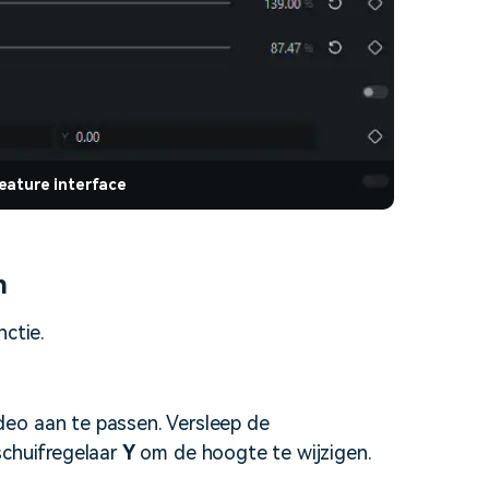
eature interface
n
nctie.
eo aan te passen. Versleep de
schuifregelaar
Y
om de hoogte te wijzigen.