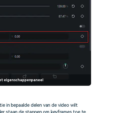
het eigenschappenpaneel
ie in bepaalde delen van de video wilt
r staan ​​de stappen om keyframes toe te