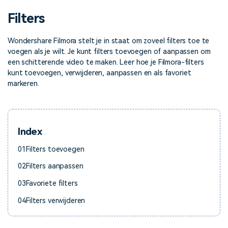
Over ons
Contacteer ons
MobileTrans
Onze missie, geschiedenis en
Wij zijn er om te helpen
Filters
Overdracht van telefoon naar telefoon.
Alle producten bekijken
DIY-speciale effecten
klanten
Verken
Maak zelf video-effecten als
FamiSafe
Wondershare Filmora stelt je in staat om zoveel filters toe te
een professional
App voor ouderlijk toezicht.
Overzicht
voegen als je wilt. Je kunt filters toevoegen of aanpassen om
Klantverhalen
Affiliateprogramma
een schitterende video te maken. Leer hoe je Filmora-filters
Gemeenschap
Alle producten bekijken
kunt toevoegen, verwijderen, aanpassen en als favoriet
Video
Ontdek hoe onze klanten
Ontgrendel partnerschap op
succes boeken
bedrijfsniveau
markeren.
Aanbevolen inhoud
Foto
Creatief
centrum
Index
01
Filters toevoegen
02
Filters aanpassen
03
Favoriete filters
04
Filters verwijderen